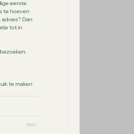
ige eerste 
s te hoeven 
k advies? Dan 
ie tot in 
 bezoeken.
uik te maken 