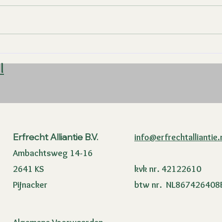
Prinsjesdag 2025:
Vru
Belangrijke Wijzigingen
tes
l
in het Erfrecht die U Moet
ver
Weten
Erfrecht Alliantie B.V.
info@erfrechtalliantie.
Ambachtsweg 14-16
2641 KS
​kvk nr. 42122610
Pijnacker
btw nr. NL867426408