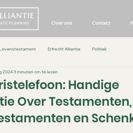
Over ons
Contact
Levenstestament
Erfrecht Alliantie
Politiek
g 2024
3 minuten om te lezen
ristelefoon: Handige
tie Over Testamenten,
estamenten en Schen