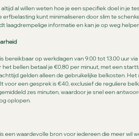
altijd al willen weten hoe je een specifiek doel in je t
e erfbelasting kunt minimaliseren door slim te schenk
dt laagdrempelige informatie en kan je op weg helpen
arheid
is bereikbaar op werkdagen van 9.00 tot 13.00 uur vi
het bellen betaal je €0,80 per minuut, met een startta
chttijd gelden alleen de gebruikelijke belkosten. Het
t voor een gesprek is €40, exclusief de reguliere bel
emiddeld zes minuten, waardoor je snel een antwoord
oog oplopen.
is een waardevolle bron voor iedereen die meer wil w