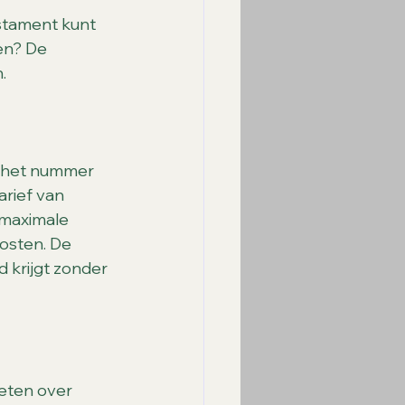
estament kunt 
en? De 
.
a het nummer 
rief van 
 maximale 
kosten. De 
 krijgt zonder 
eten over 