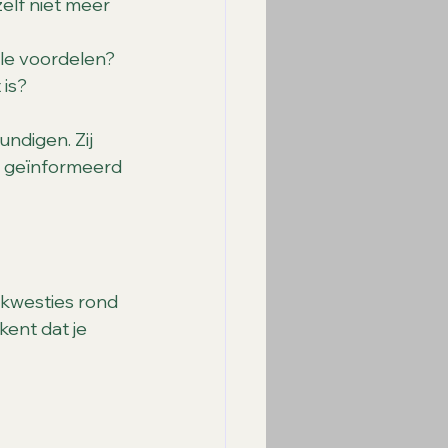
elf niet meer 
ale voordelen? 
 is?
ndigen. Zij 
r geïnformeerd 
e kwesties rond 
ent dat je 