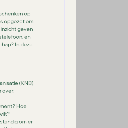
 schenken op 
 is opgezet om 
inzicht geven 
telefoon, en 
schap? In deze 
anisatie (KNB) 
 over:
tament? Hoe 
wilt?
standig om er 