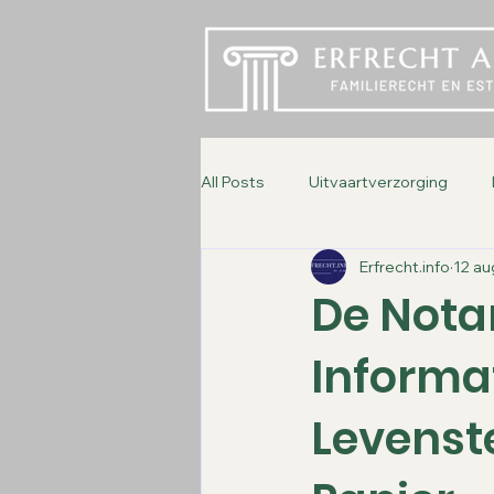
All Posts
Uitvaartverzorging
Erfrecht.info
12 au
De Nota
Informa
Levenst