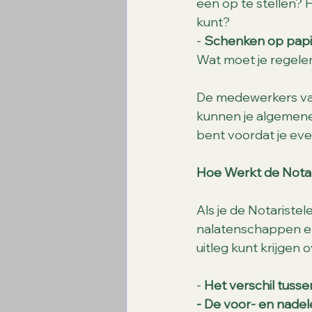
een op te stellen? H
kunt?
- 
Schenken op papi
Wat moet je regelen
De medewerkers van 
kunnen je algemene
bent voordat je eve
Hoe Werkt de Notar
Als je de Notaristel
nalatenschappen en 
uitleg kunt krijgen 
- 
Het verschil tuss
- De voor- en nade