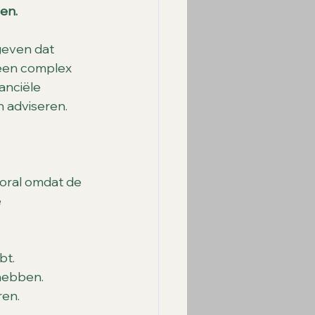
en.
even dat 
 een complex 
anciële 
n adviseren.
oral omdat de 
 
bt.
 hebben.
ren.