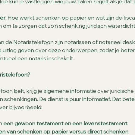
oe kun je vastleggen wie jouw zaken regelt als je dat z
er
: Hoe werkt schenken op papier en wat zijn de fisc
 om te zorgen dat zo’n schenking juridisch waterdicht
de Notaristelefoon zijn notarissen of notarieel desku
 uitleg geven over deze onderwerpen, zodat je bete
ntueel een notaris inschakelt.
istelefoon?
efoon belt, krijg je algemene informatie over juridisch
schenkingen. De dienst is puur informatief. Dat betek
over bijvoorbeeld:
en een gewoon testament en een levenstestament.
len van schenken op papier versus direct schenken.