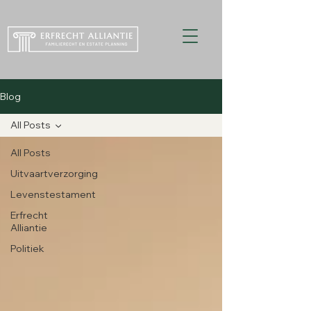
Blog
All Posts
All Posts
Uitvaartverzorging
Levenstestament
Erfrecht
Alliantie
Politiek