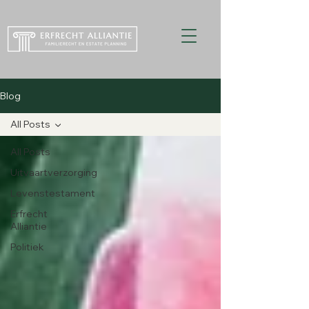
Blog
All Posts
All Posts
Uitvaartverzorging
Levenstestament
Erfrecht
Alliantie
Politiek