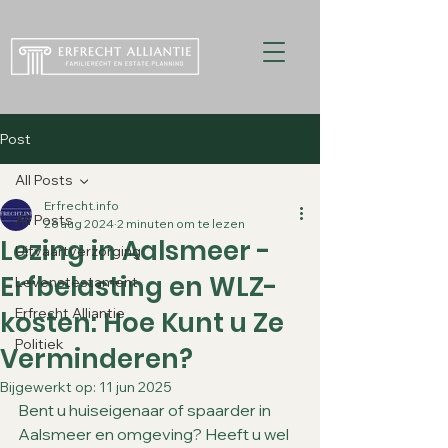
Post
All Posts
Erfrecht.info
All Posts
26 aug 2024
2 minuten om te lezen
Lezing in Aalsmeer -
Uitvaartverzorging
Erfbelasting en WLZ-
Levenstestament
Erfrecht Alliantie
kosten: Hoe Kunt u Ze
Politiek
Verminderen?
Bijgewerkt op:
11 jun 2025
Bent u huiseigenaar of spaarder in 
Aalsmeer en omgeving? Heeft u wel 